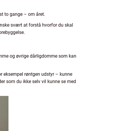
st to gange – om året.
nske svært at forstå hvorfor du skal
forebyggelse.
domme og øvrige dårligdomme som kan
for eksempel røntgen udstyr – kunne
teder som du ikke selv vil kunne se med