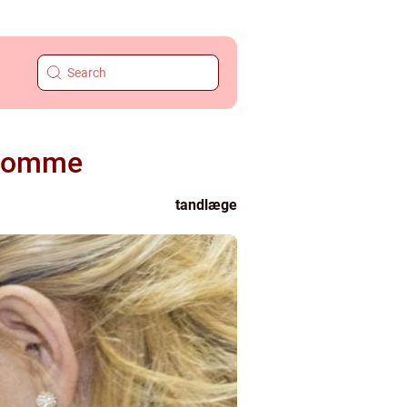
gdomme
tandlæge