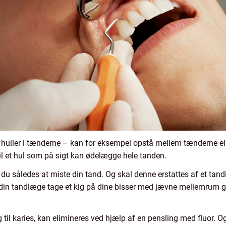
or huller i tænderne – kan for eksempel opstå mellem tænderne el
il et hul som på sigt kan ødelægge hele tanden.
rer du således at miste din tand. Og skal denne erstattes af et t
 din tandlæge tage et kig på dine bisser med jævne mellemrum g
l karies, kan elimineres ved hjælp af en pensling med fluor. Og s