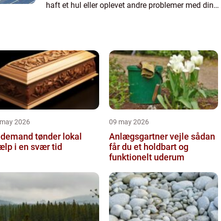
haft et hul eller oplevet andre problemer med dine
tænder kan det da også være ganske svært at
forstå hvorfor...
 may 2026
09 may 2026
demand tønder lokal
Anlægsgartner vejle sådan
ælp i en svær tid
får du et holdbart og
funktionelt uderum