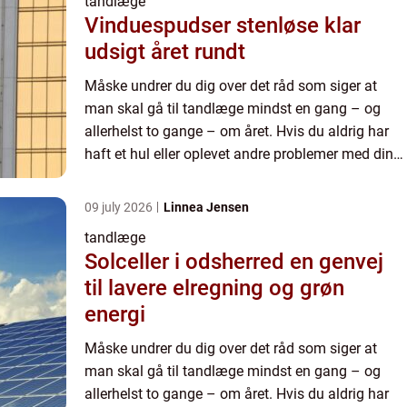
tandlæge
Vinduespudser stenløse klar
udsigt året rundt
Måske undrer du dig over det råd som siger at
man skal gå til tandlæge mindst en gang – og
allerhelst to gange – om året. Hvis du aldrig har
haft et hul eller oplevet andre problemer med dine
tænder kan det da også være ganske svært at
forstå hvorfor...
09 july 2026
Linnea Jensen
tandlæge
Solceller i odsherred en genvej
til lavere elregning og grøn
energi
Måske undrer du dig over det råd som siger at
man skal gå til tandlæge mindst en gang – og
allerhelst to gange – om året. Hvis du aldrig har