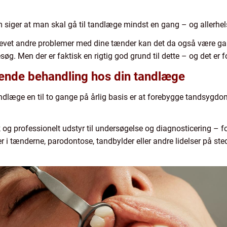
 siger at man skal gå til tandlæge mindst en gang – og allerhel
oplevet andre problemer med dine tænder kan det da også være ga
øg. Men der er faktisk en rigtig god grund til dette – og det er 
ende behandling hos din tandlæge
ndlæge en til to gange på årlig basis er at forebygge tandsyg
k og professionelt udstyr til undersøgelse og diagnosticering – 
ler i tænderne, parodontose, tandbylder eller andre lidelser på s