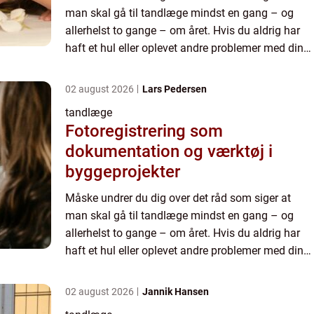
man skal gå til tandlæge mindst en gang – og
allerhelst to gange – om året. Hvis du aldrig har
haft et hul eller oplevet andre problemer med dine
tænder kan det da også være ganske svært at
forstå hvorfor...
02 august 2026
Lars Pedersen
tandlæge
Fotoregistrering som
dokumentation og værktøj i
byggeprojekter
Måske undrer du dig over det råd som siger at
man skal gå til tandlæge mindst en gang – og
allerhelst to gange – om året. Hvis du aldrig har
haft et hul eller oplevet andre problemer med dine
tænder kan det da også være ganske svært at
forstå hvorfor...
02 august 2026
Jannik Hansen