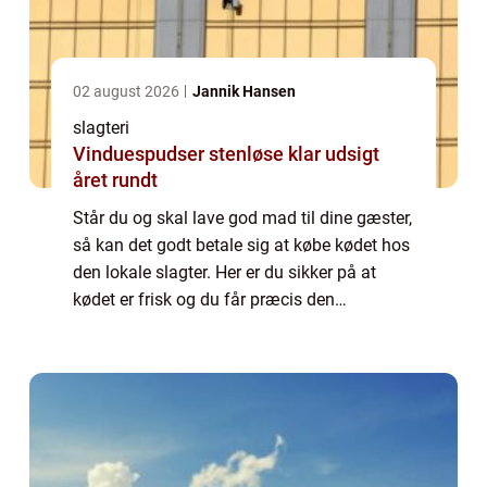
02 august 2026
Jannik Hansen
slagteri
Vinduespudser stenløse klar udsigt
året rundt
Står du og skal lave god mad til dine gæster,
så kan det godt betale sig at købe kødet hos
den lokale slagter. Her er du sikker på at
kødet er frisk og du får præcis den
udskæring, som du er på jagt efter. Det gør
at din ret kommer til at sidde lige ...