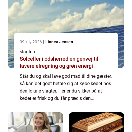
09 july 2026
Linnea Jensen
slagteri
Solceller i odsherred en genvej til
lavere elregning og grøn energi
Står du og skal lave god mad til dine gæster,
så kan det godt betale sig at købe kødet hos
den lokale slagter. Her er du sikker på at
kødet er frisk og du får præcis den
udskæring, som du er på jagt efter. Det gør
at din ret kommer til at sidde lige ...