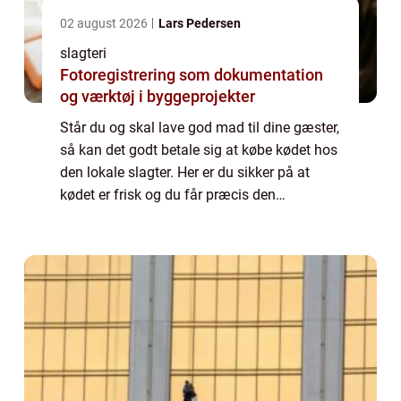
02 august 2026
Lars Pedersen
slagteri
Fotoregistrering som dokumentation
og værktøj i byggeprojekter
Står du og skal lave god mad til dine gæster,
så kan det godt betale sig at købe kødet hos
den lokale slagter. Her er du sikker på at
kødet er frisk og du får præcis den
udskæring, som du er på jagt efter. Det gør
at din ret kommer til at sidde lige ...