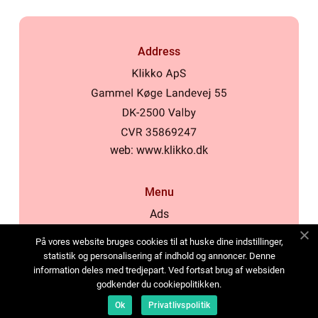
Address
web:
www.klikko.dk
Menu
Ads
About Us
På vores website bruges cookies til at huske dine indstillinger,
Cookies
statistik og personalisering af indhold og annoncer. Denne
information deles med tredjepart. Ved fortsat brug af websiden
Contact
godkender du cookiepolitikken.
Sitemap
Ok
Privatlivspolitik