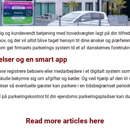
ig og kundevendt betjening med hovedvægten lagt på din tilfredsh
, og der vil altid blive taget hensyn til dine ønsker og præfer
 gør firmaets parkerings system til et af danskernes foretrukn
delser og en smart app
e registrere beboere eller medarbejdere i et digitalt system som
skulle bekymre sig om afgifter og bøder. Og ved hjælp af den ti
lser så eventuelle gæster kan parkere i en tidsbegrænset period
d på parkeringskontrol til din ejendoms parkeringspladser kan du
Read more articles here