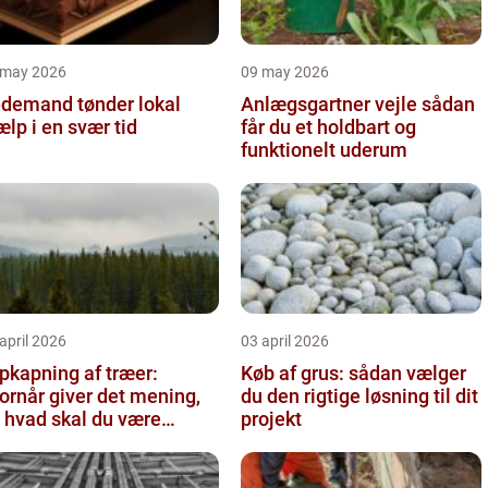
 may 2026
09 may 2026
demand tønder lokal
Anlægsgartner vejle sådan
ælp i en svær tid
får du et holdbart og
funktionelt uderum
april 2026
03 april 2026
pkapning af træer:
Køb af grus: sådan vælger
ornår giver det mening,
du den rigtige løsning til dit
 hvad skal du være
projekt
pmærksom på?