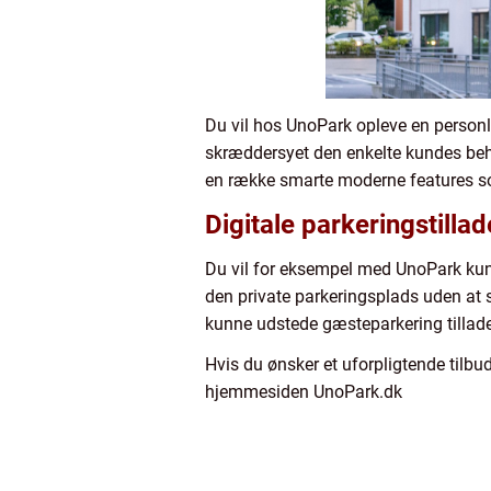
Du vil hos UnoPark opleve en personl
skræddersyet den enkelte kundes behov
en række smarte moderne features som
Digitale parkeringstilla
Du vil for eksempel med UnoPark kunn
den private parkeringsplads uden at 
kunne udstede gæsteparkering tillade
Hvis du ønsker et uforpligtende tilbu
hjemmesiden UnoPark.dk