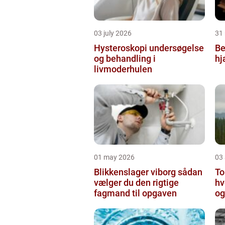
03 july 2026
31
Hysteroskopi undersøgelse
Be
og behandling i
hj
livmoderhulen
01 may 2026
03 
Blikkenslager viborg sådan
To
vælger du den rigtige
hv
fagmand til opgaven
og
o