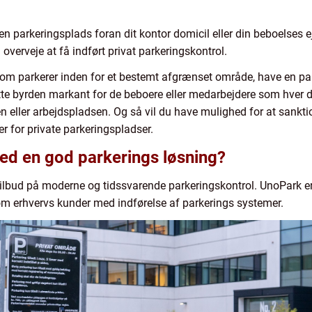
nde en parkeringsplads foran dit kontor domicil eller din beboelses
verveje at få indført privat parkeringskontrol.
 som parkerer inden for et bestemt afgrænset område, have en pa
ette byrden markant for de beboere eller medarbejdere som hver 
 eller arbejdspladsen. Og så vil du have mulighed for at sanktio
er for private parkeringspladser.
d en god parkerings løsning?
tilbud på moderne og tidssvarende parkeringskontrol. UnoPark e
som erhvervs kunder med indførelse af parkerings systemer.