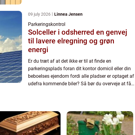
indført privat parkeringskontrol. Med
parkeringskontrol...
09 july 2026
Linnea Jensen
Parkeringskontrol
Solceller i odsherred en genvej
til lavere elregning og grøn
energi
Er du træt af at det ikke er til at finde en
parkeringsplads foran dit kontor domicil eller din
beboelses ejendom fordi alle pladser er optaget af
udefra kommende biler? Så bør du overveje at få
indført privat parkeringskontrol. Med
parkeringskontrol...