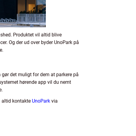
ed. Produktet vil altid blive
encer. Og der ud over byder UnoPark på
e.
 gør det muligt for dem at parkere på
l systemet hørende app vil du nemt
e.
 altid kontakte
UnoPark
via