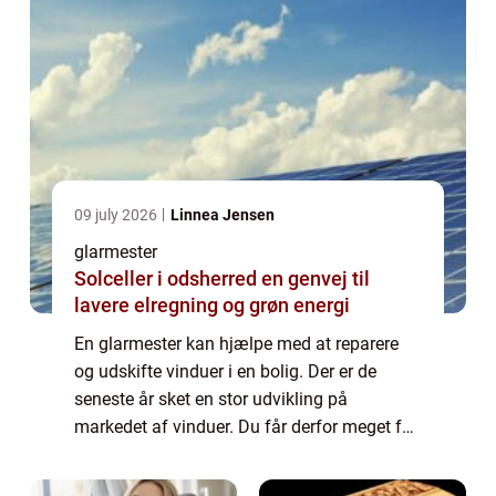
09 july 2026
Linnea Jensen
glarmester
Solceller i odsherred en genvej til
lavere elregning og grøn energi
En glarmester kan hjælpe med at reparere
og udskifte vinduer i en bolig. Der er de
seneste år sket en stor udvikling på
markedet af vinduer. Du får derfor meget for
pengene ved at udskifte til nye vinduer, hvis
du har vinduer af ældre dato eller, hvi...