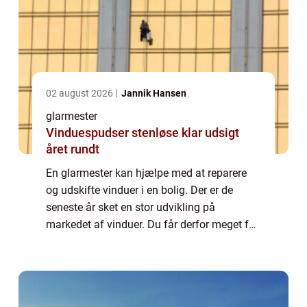
02 august 2026
Jannik Hansen
glarmester
Vinduespudser stenløse klar udsigt
året rundt
En glarmester kan hjælpe med at reparere
og udskifte vinduer i en bolig. Der er de
seneste år sket en stor udvikling på
markedet af vinduer. Du får derfor meget for
pengene ved at udskifte til nye vinduer, hvis
du har vinduer af ældre dato eller, hvi...