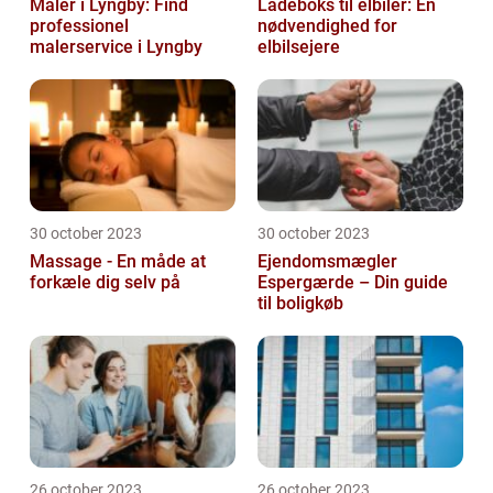
Maler i Lyngby: Find
Ladeboks til elbiler: En
professionel
nødvendighed for
malerservice i Lyngby
elbilsejere
30 october 2023
30 october 2023
Massage - En måde at
Ejendomsmægler
forkæle dig selv på
Espergærde – Din guide
til boligkøb
26 october 2023
26 october 2023