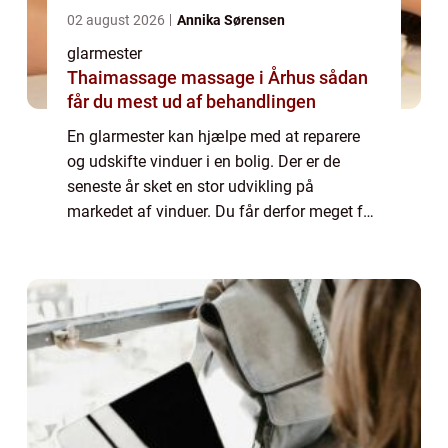
02 august 2026
Annika Sørensen
glarmester
Thaimassage massage i Århus sådan
får du mest ud af behandlingen
En glarmester kan hjælpe med at reparere
og udskifte vinduer i en bolig. Der er de
seneste år sket en stor udvikling på
markedet af vinduer. Du får derfor meget for
pengene ved at udskifte til nye vinduer, hvis
du har vinduer af ældre dato eller, hvi...