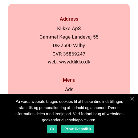
Address
web:
www.klikko.dk
Menu
Ads
About Us
På vores website bruges cookies til at huske dine indstillinger,
Cookies
statistik og personalisering af indhold og annoncer. Denne
information deles med tredjepart. Ved fortsat brug af websiden
Contact
godkender du cookiepolitikken.
Sitemap
Ok
Privatlivspolitik