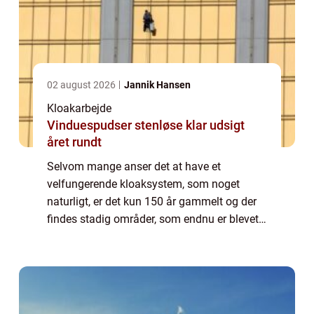
02 august 2026
Jannik Hansen
Kloakarbejde
Vinduespudser stenløse klar udsigt
året rundt
Selvom mange anser det at have et
velfungerende kloaksystem, som noget
naturligt, er det kun 150 år gammelt og der
findes stadig områder, som endnu er blevet
en del af kloaksystemet. Det er blandt andet
tyndt befolket områder, somme...