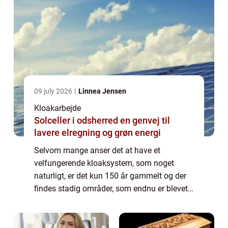
09 july 2026
Linnea Jensen
Kloakarbejde
Solceller i odsherred en genvej til
lavere elregning og grøn energi
Selvom mange anser det at have et
velfungerende kloaksystem, som noget
naturligt, er det kun 150 år gammelt og der
findes stadig områder, som endnu er blevet
en del af kloaksystemet. Det er blandt andet
tyndt befolket områder, somme...