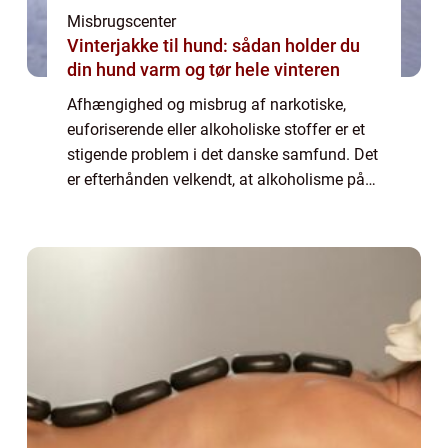
Misbrugscenter
Vinterjakke til hund: sådan holder du
din hund varm og tør hele vinteren
Afhængighed og misbrug af narkotiske,
euforiserende eller alkoholiske stoffer er et
stigende problem i det danske samfund. Det
er efterhånden velkendt, at alkoholisme på
det nærmeste er en folke- og livsstils
sygdom. I vores k...