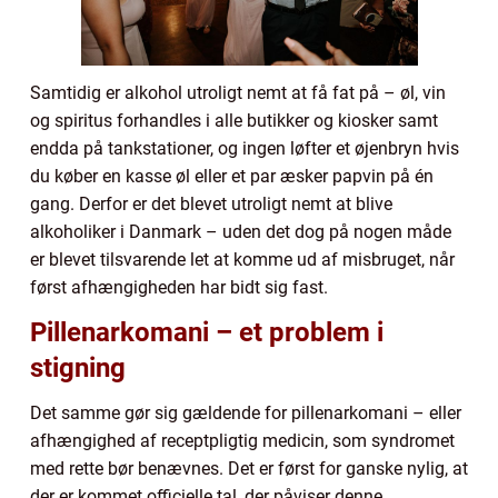
Samtidig er alkohol utroligt nemt at få fat på – øl, vin
og spiritus forhandles i alle butikker og kiosker samt
endda på tankstationer, og ingen løfter et øjenbryn hvis
du køber en kasse øl eller et par æsker papvin på én
gang. Derfor er det blevet utroligt nemt at blive
alkoholiker i Danmark – uden det dog på nogen måde
er blevet tilsvarende let at komme ud af misbruget, når
først afhængigheden har bidt sig fast.
Pillenarkomani – et problem i
stigning
Det samme gør sig gældende for pillenarkomani – eller
afhængighed af receptpligtig medicin, som syndromet
med rette bør benævnes. Det er først for ganske nylig, at
der er kommet officielle tal, der påviser denne