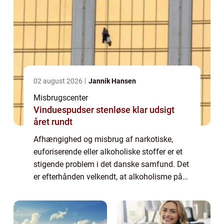
02 august 2026
Jannik Hansen
Misbrugscenter
Vinduespudser stenløse klar udsigt
året rundt
Afhængighed og misbrug af narkotiske,
euforiserende eller alkoholiske stoffer er et
stigende problem i det danske samfund. Det
er efterhånden velkendt, at alkoholisme på
det nærmeste er en folke- og livsstils
sygdom. I vores k...