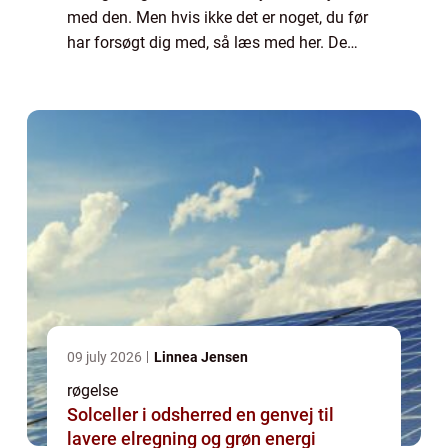
med den. Men hvis ikke det er noget, du før
har forsøgt dig med, så læs med her. De
gode grunde til at købe røgelse Røgelse giver
hjemmet en fantastisk duft Når d...
09 july 2026
Linnea Jensen
røgelse
Solceller i odsherred en genvej til
lavere elregning og grøn energi