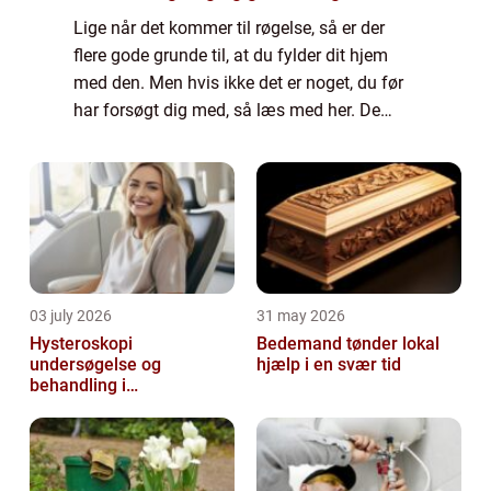
Lige når det kommer til røgelse, så er der
flere gode grunde til, at du fylder dit hjem
med den. Men hvis ikke det er noget, du før
har forsøgt dig med, så læs med her. De
gode grunde til at købe røgelse Røgelse giver
hjemmet en fantastisk duft Når d...
03 july 2026
31 may 2026
Hysteroskopi
Bedemand tønder lokal
undersøgelse og
hjælp i en svær tid
behandling i
livmoderhulen