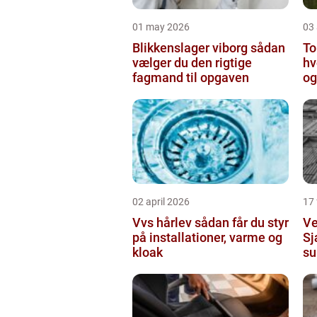
01 may 2026
03 
Blikkenslager viborg sådan
To
vælger du den rigtige
hv
fagmand til opgaven
og
o
02 april 2026
17
Vvs hårlev sådan får du styr
Ve
på installationer, varme og
Sj
kloak
su
in