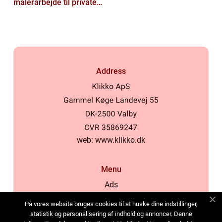
malerarbejde til private
og virksomheder
Address
web:
www.klikko.dk
Menu
Ads
About Us
På vores website bruges cookies til at huske dine indstillinger,
Cookies
statistik og personalisering af indhold og annoncer. Denne