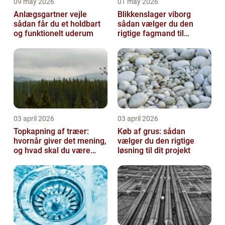
09 may 2026
01 may 2026
Anlægsgartner vejle
Blikkenslager viborg
sådan får du et holdbart
sådan vælger du den
og funktionelt uderum
rigtige fagmand til
opgaven
03 april 2026
03 april 2026
Topkapning af træer:
Køb af grus: sådan
hvornår giver det mening,
vælger du den rigtige
og hvad skal du være
løsning til dit projekt
opmærksom på?