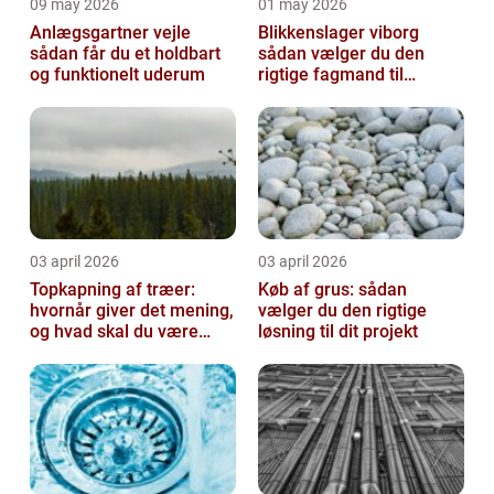
09 may 2026
01 may 2026
Anlægsgartner vejle
Blikkenslager viborg
sådan får du et holdbart
sådan vælger du den
og funktionelt uderum
rigtige fagmand til
opgaven
03 april 2026
03 april 2026
Topkapning af træer:
Køb af grus: sådan
hvornår giver det mening,
vælger du den rigtige
og hvad skal du være
løsning til dit projekt
opmærksom på?