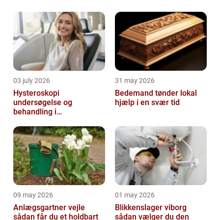
365 kursus. Hvorfor skal mine medarbejdere
på Microsoft ...
03 july 2026
31 may 2026
Hysteroskopi
Bedemand tønder lokal
undersøgelse og
hjælp i en svær tid
behandling i
livmoderhulen
09 may 2026
01 may 2026
Anlægsgartner vejle
Blikkenslager viborg
sådan får du et holdbart
sådan vælger du den