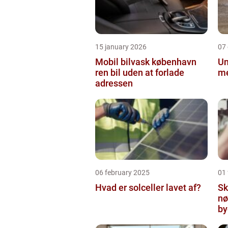
15 january 2026
07
Mobil bilvask københavn
Un
ren bil uden at forlade
me
adressen
06 february 2025
01
Hvad er solceller lavet af?
Sk
nø
by