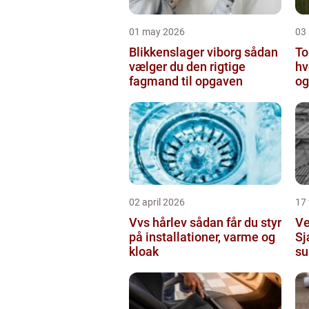
01 may 2026
03 
Blikkenslager viborg sådan
To
vælger du den rigtige
hv
fagmand til opgaven
og
o
02 april 2026
17
Vvs hårlev sådan får du styr
Ve
på installationer, varme og
Sj
kloak
su
in