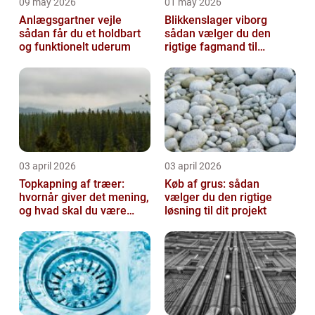
09 may 2026
01 may 2026
Anlægsgartner vejle
Blikkenslager viborg
sådan får du et holdbart
sådan vælger du den
og funktionelt uderum
rigtige fagmand til
opgaven
03 april 2026
03 april 2026
Topkapning af træer:
Køb af grus: sådan
hvornår giver det mening,
vælger du den rigtige
og hvad skal du være
løsning til dit projekt
opmærksom på?