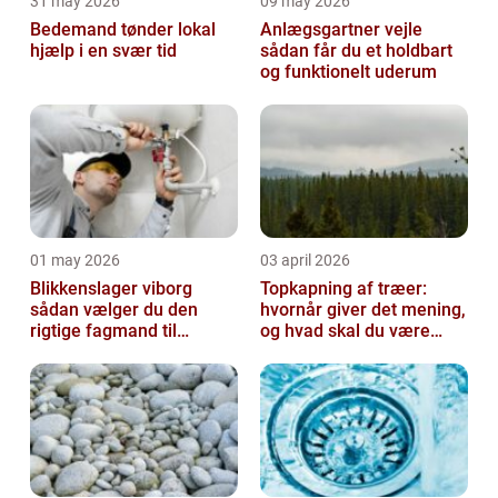
31 may 2026
09 may 2026
Bedemand tønder lokal
Anlægsgartner vejle
hjælp i en svær tid
sådan får du et holdbart
og funktionelt uderum
01 may 2026
03 april 2026
Blikkenslager viborg
Topkapning af træer:
sådan vælger du den
hvornår giver det mening,
rigtige fagmand til
og hvad skal du være
opgaven
opmærksom på?