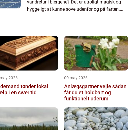
vandretur i bjergene? Det er utroligt magisk og
hyggeligt at kunne sove udenfor og på farten.
Men det kræver også det rigtige udstyr, for at det
skal blive e...
 may 2026
09 may 2026
demand tønder lokal
Anlægsgartner vejle sådan
ælp i en svær tid
får du et holdbart og
funktionelt uderum