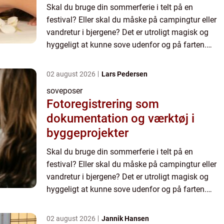
Skal du bruge din sommerferie i telt på en
festival? Eller skal du måske på campingtur eller
vandretur i bjergene? Det er utroligt magisk og
hyggeligt at kunne sove udenfor og på farten.
Men det kræver også det rigtige udstyr, for at det
skal blive e...
02 august 2026
Lars Pedersen
soveposer
Fotoregistrering som
dokumentation og værktøj i
byggeprojekter
Skal du bruge din sommerferie i telt på en
festival? Eller skal du måske på campingtur eller
vandretur i bjergene? Det er utroligt magisk og
hyggeligt at kunne sove udenfor og på farten.
Men det kræver også det rigtige udstyr, for at det
skal blive e...
02 august 2026
Jannik Hansen