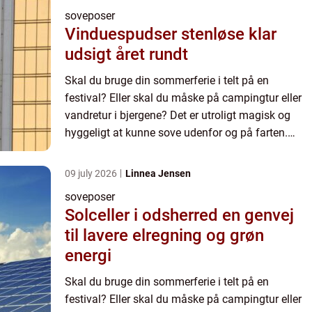
soveposer
Vinduespudser stenløse klar
udsigt året rundt
Skal du bruge din sommerferie i telt på en
festival? Eller skal du måske på campingtur eller
vandretur i bjergene? Det er utroligt magisk og
hyggeligt at kunne sove udenfor og på farten.
Men det kræver også det rigtige udstyr, for at det
skal blive e...
09 july 2026
Linnea Jensen
soveposer
Solceller i odsherred en genvej
til lavere elregning og grøn
energi
Skal du bruge din sommerferie i telt på en
festival? Eller skal du måske på campingtur eller