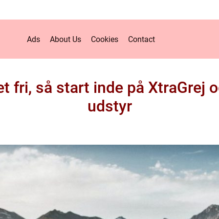
Ads
About Us
Cookies
Contact
t fri, så start inde på XtraGrej o
udstyr