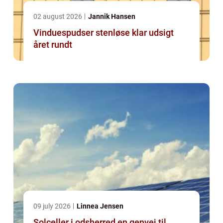
02 august 2026
Jannik Hansen
Vinduespudser stenløse klar udsigt
året rundt
09 july 2026
Linnea Jensen
Solceller i odsherred en genvej til