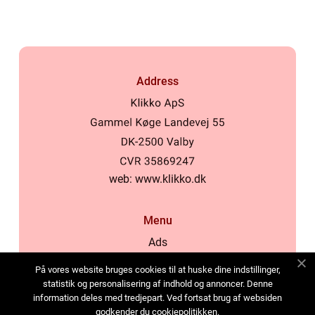
Address
web:
www.klikko.dk
Menu
Ads
About Us
På vores website bruges cookies til at huske dine indstillinger,
Cookies
statistik og personalisering af indhold og annoncer. Denne
information deles med tredjepart. Ved fortsat brug af websiden
Contact
godkender du cookiepolitikken.