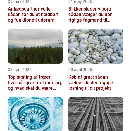
09 may 2026
01 may 2026
Anlægsgartner vejle
Blikkenslager viborg
sådan får du et holdbart
sådan vælger du den
og funktionelt uderum
rigtige fagmand til
opgaven
03 april 2026
03 april 2026
Topkapning af træer:
Køb af grus: sådan
hvornår giver det mening,
vælger du den rigtige
og hvad skal du være
løsning til dit projekt
opmærksom på?