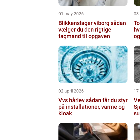
01 may 2026
03 
Blikkenslager viborg sådan
To
vælger du den rigtige
hv
fagmand til opgaven
og
o
02 april 2026
17
Vvs hårlev sådan får du styr
Ve
på installationer, varme og
Sj
kloak
su
in