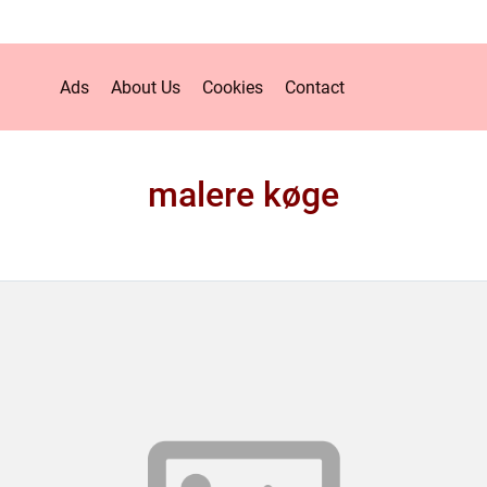
Ads
About Us
Cookies
Contact
malere køge