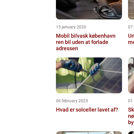
15 january 2026
07
Mobil bilvask københavn
Un
ren bil uden at forlade
me
adressen
06 february 2025
01
Hvad er solceller lavet af?
Sk
nø
by