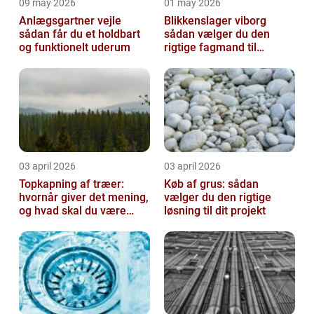
09 may 2026
01 may 2026
Anlægsgartner vejle
Blikkenslager viborg
sådan får du et holdbart
sådan vælger du den
og funktionelt uderum
rigtige fagmand til
opgaven
03 april 2026
03 april 2026
Topkapning af træer:
Køb af grus: sådan
hvornår giver det mening,
vælger du den rigtige
og hvad skal du være
løsning til dit projekt
opmærksom på?