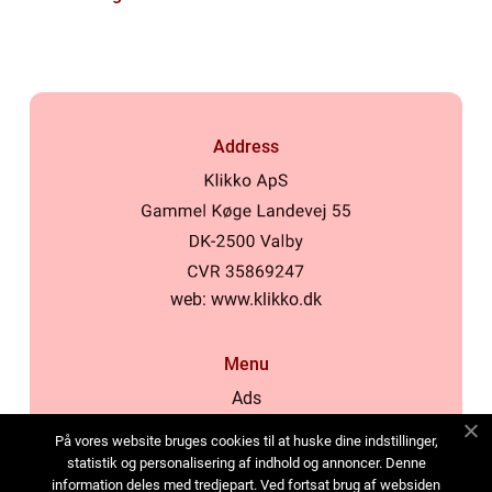
produktionsvirksomheder
Address
web:
www.klikko.dk
Menu
Ads
About Us
På vores website bruges cookies til at huske dine indstillinger,
Cookies
statistik og personalisering af indhold og annoncer. Denne
information deles med tredjepart. Ved fortsat brug af websiden
Contact