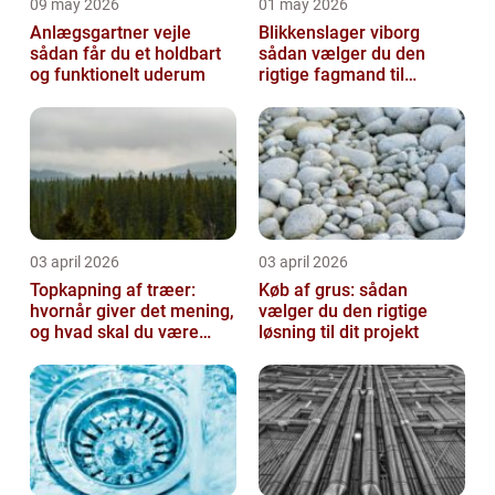
09 may 2026
01 may 2026
Anlægsgartner vejle
Blikkenslager viborg
sådan får du et holdbart
sådan vælger du den
og funktionelt uderum
rigtige fagmand til
opgaven
03 april 2026
03 april 2026
Topkapning af træer:
Køb af grus: sådan
hvornår giver det mening,
vælger du den rigtige
og hvad skal du være
løsning til dit projekt
opmærksom på?