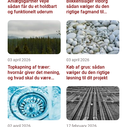
Anlægsgartner vejle
Blikkenslager viborg
sådan får du et holdbart
sådan vælger du den
og funktionelt uderum
rigtige fagmand til
opgaven
03 april 2026
03 april 2026
Topkapning af træer:
Køb af grus: sådan
hvornår giver det mening,
vælger du den rigtige
og hvad skal du være
løsning til dit projekt
opmærksom på?
02 april 2026
17 february 2026