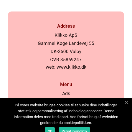
Address
web:
www.klikko.dk
Menu
Ads
About Us
På vores website bruges cookies til at huske dine indstillinger,
Cookies
statistik og personalisering af indhold og annoncer. Denne
information deles med tredjepart. Ved fortsat brug af websiden
Contact
godkender du cookiepolitikken.
Sitemap
Ok
Privatlivspolitik