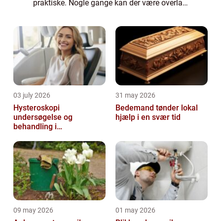
praktiske. Nogle gange kan der være overlap
ved disse, men man kan sige, at forskellen
ligger i, om man kan få en henvisning fra
ens...
03 july 2026
31 may 2026
Hysteroskopi
Bedemand tønder lokal
undersøgelse og
hjælp i en svær tid
behandling i
livmoderhulen
09 may 2026
01 may 2026