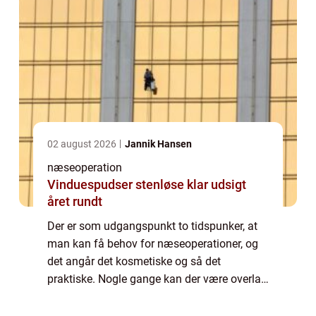
02 august 2026
Jannik Hansen
næseoperation
Vinduespudser stenløse klar udsigt
året rundt
Der er som udgangspunkt to tidspunker, at
man kan få behov for næseoperationer, og
det angår det kosmetiske og så det
praktiske. Nogle gange kan der være overlap
ved disse, men man kan sige, at forskellen
ligger i, om man kan få en henvisning fra