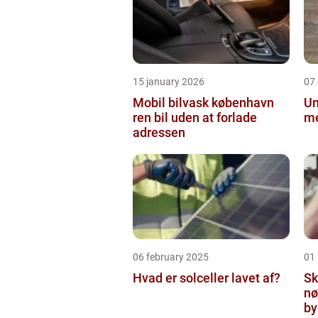
15 january 2026
07
Mobil bilvask københavn
Un
ren bil uden at forlade
me
adressen
06 february 2025
01
Hvad er solceller lavet af?
Sk
nø
by