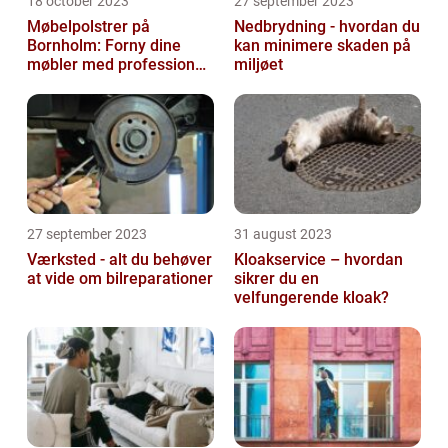
18 october 2023
27 september 2023
Møbelpolstrer på
Nedbrydning - hvordan du
Bornholm: Forny dine
kan minimere skaden på
møbler med professionel
miljøet
hjælp
27 september 2023
31 august 2023
Værksted - alt du behøver
Kloakservice – hvordan
at vide om bilreparationer
sikrer du en
velfungerende kloak?