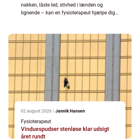
nakken, låste led, stivhed i lænden og
lignende – kan en fysioterapeut hjælpe dig
med at komme oven på igen. Smerter og
ubehag i kr...
02 august 2026
Jannik Hansen
Fysioterapeut
Vinduespudser stenløse klar udsigt
året rundt