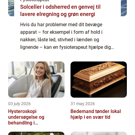
Solceller i odsherred en genvej til
lavere elregning og grøn energi
Hvis du har problemer med dit bevæge
apparat – for eksempel i form af hold i
nakken, låste led, stivhed i lænden og
lignende – kan en fysioterapeut hjælpe dig
med at komme oven på igen. Smerter og
ubehag i kr...
03 july 2026
31 may 2026
Hysteroskopi
Bedemand tønder lokal
undersøgelse og
hjælp i en svær tid
behandling i
livmoderhulen