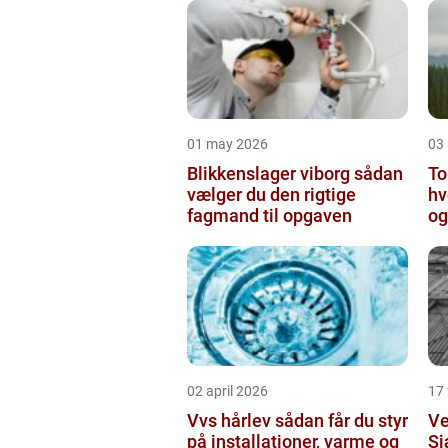
01 may 2026
03 
Blikkenslager viborg sådan
To
vælger du den rigtige
hv
fagmand til opgaven
og
o
02 april 2026
17
Vvs hårlev sådan får du styr
Ve
på installationer, varme og
Sj