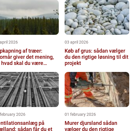
april 2026
03 april 2026
pkapning af træer:
Køb af grus: sådan vælger
ornår giver det mening,
du den rigtige løsning til dit
 hvad skal du være
projekt
pmærksom på?
 february 2026
01 february 2026
ntilationsanlæg på
Murer djursland sådan
ælland: sådan får du et
vælger du den rigtige