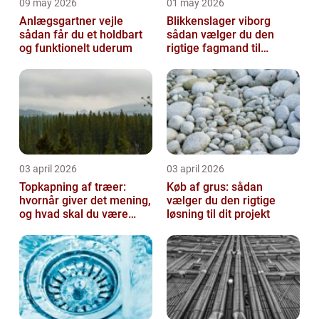
09 may 2026
01 may 2026
Anlægsgartner vejle
Blikkenslager viborg
sådan får du et holdbart
sådan vælger du den
og funktionelt uderum
rigtige fagmand til
opgaven
03 april 2026
03 april 2026
Topkapning af træer:
Køb af grus: sådan
hvornår giver det mening,
vælger du den rigtige
og hvad skal du være
løsning til dit projekt
opmærksom på?