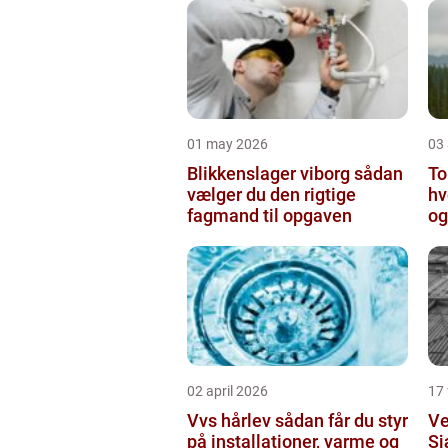
01 may 2026
03 
Blikkenslager viborg sådan
To
vælger du den rigtige
hv
fagmand til opgaven
og
o
02 april 2026
17
Vvs hårlev sådan får du styr
Ve
på installationer, varme og
Sj