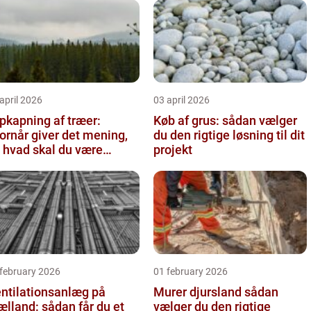
april 2026
03 april 2026
pkapning af træer:
Køb af grus: sådan vælger
ornår giver det mening,
du den rigtige løsning til dit
 hvad skal du være
projekt
pmærksom på?
 february 2026
01 february 2026
ntilationsanlæg på
Murer djursland sådan
ælland: sådan får du et
vælger du den rigtige