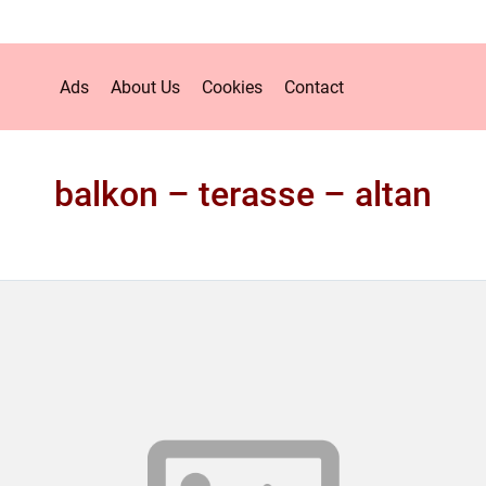
Ads
About Us
Cookies
Contact
balkon – terasse – altan