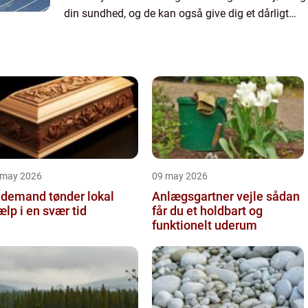
din sundhed, og de kan også give dig et dårligt
indeklima. Derfor er det altid en god idé at
ansæt...
 may 2026
09 may 2026
demand tønder lokal
Anlægsgartner vejle sådan
ælp i en svær tid
får du et holdbart og
funktionelt uderum