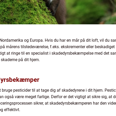
 Nordamerika og Europa. Hvis du har en mår på dit loft, vil du sa
på mårens tilstedeværelse, f.eks. ekskrementer eller beskadiget 
igtigt at ringe til en specialist i skadedyrsbekæmpelse med det sa
skaderne på dit hjem.
edyrsbekæmper
ge pesticider til at tage dig af skadedyrene i dit hjem. Pestic
 også være meget farlige. Derfor er det vigtigt at sikre sig, at
ertificeringsprocessen sikrer, at skadedyrsbekæmperen har den vi
g effektivt.