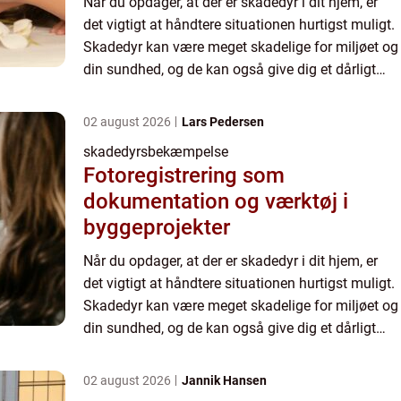
Når du opdager, at der er skadedyr i dit hjem, er
det vigtigt at håndtere situationen hurtigst muligt.
Skadedyr kan være meget skadelige for miljøet og
din sundhed, og de kan også give dig et dårligt
indeklima. Derfor er det altid en god idé at
ansæt...
02 august 2026
Lars Pedersen
skadedyrsbekæmpelse
Fotoregistrering som
dokumentation og værktøj i
byggeprojekter
Når du opdager, at der er skadedyr i dit hjem, er
det vigtigt at håndtere situationen hurtigst muligt.
Skadedyr kan være meget skadelige for miljøet og
din sundhed, og de kan også give dig et dårligt
indeklima. Derfor er det altid en god idé at
ansæt...
02 august 2026
Jannik Hansen