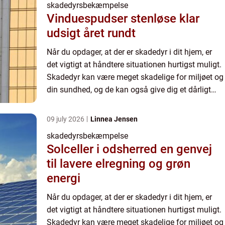
skadedyrsbekæmpelse
Vinduespudser stenløse klar
udsigt året rundt
Når du opdager, at der er skadedyr i dit hjem, er
det vigtigt at håndtere situationen hurtigst muligt.
Skadedyr kan være meget skadelige for miljøet og
din sundhed, og de kan også give dig et dårligt
indeklima. Derfor er det altid en god idé at
ansæt...
09 july 2026
Linnea Jensen
skadedyrsbekæmpelse
Solceller i odsherred en genvej
til lavere elregning og grøn
energi
Når du opdager, at der er skadedyr i dit hjem, er
det vigtigt at håndtere situationen hurtigst muligt.
Skadedyr kan være meget skadelige for miljøet og