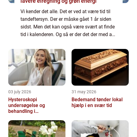
lavere elregning og grøn energi
Vi kender det alle. Det er ved at være tid til
tandeftersyn. Der er måske gået 1 år siden
sidst. Men det kan også være svært at finde
tid i kalenderen. Og så er der det der med at
have råd til regningen, hvis man har på
fornemmelsen, at der er noget,...
03 july 2026
31 may 2026
Hysteroskopi
Bedemand tønder lokal
undersøgelse og
hjælp i en svær tid
behandling i
livmoderhulen