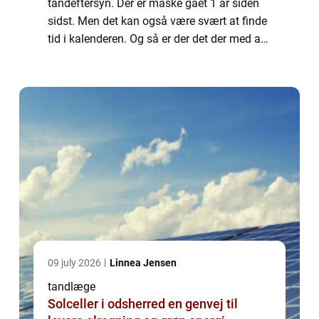
tandeftersyn. Der er måske gået 1 år siden
sidst. Men det kan også være svært at finde
tid i kalenderen. Og så er der det der med at
have råd til regningen, hvis man har på
fornemmelsen, at der er noget,...
09 july 2026
Linnea Jensen
tandlæge
Solceller i odsherred en genvej til