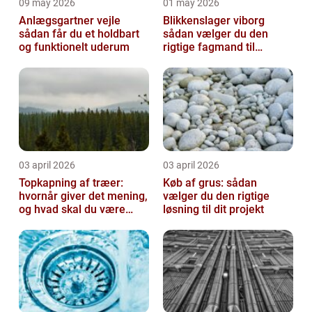
09 may 2026
01 may 2026
Anlægsgartner vejle
Blikkenslager viborg
sådan får du et holdbart
sådan vælger du den
og funktionelt uderum
rigtige fagmand til
opgaven
03 april 2026
03 april 2026
Topkapning af træer:
Køb af grus: sådan
hvornår giver det mening,
vælger du den rigtige
og hvad skal du være
løsning til dit projekt
opmærksom på?