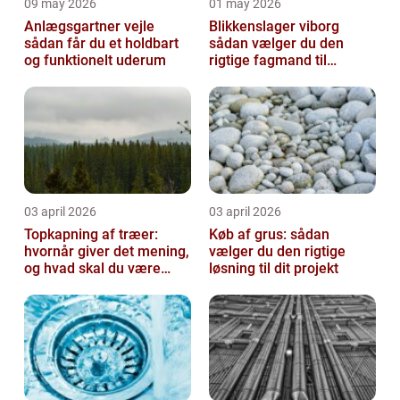
09 may 2026
01 may 2026
Anlægsgartner vejle
Blikkenslager viborg
sådan får du et holdbart
sådan vælger du den
og funktionelt uderum
rigtige fagmand til
opgaven
03 april 2026
03 april 2026
Topkapning af træer:
Køb af grus: sådan
hvornår giver det mening,
vælger du den rigtige
og hvad skal du være
løsning til dit projekt
opmærksom på?