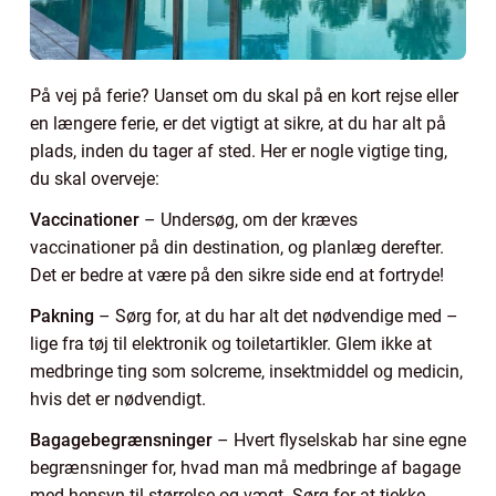
På vej på ferie? Uanset om du skal på en kort rejse eller
en længere ferie, er det vigtigt at sikre, at du har alt på
plads, inden du tager af sted. Her er nogle vigtige ting,
du skal overveje:
Vaccinationer
– Undersøg, om der kræves
vaccinationer på din destination, og planlæg derefter.
Det er bedre at være på den sikre side end at fortryde!
Pakning
– Sørg for, at du har alt det nødvendige med –
lige fra tøj til elektronik og toiletartikler. Glem ikke at
medbringe ting som solcreme, insektmiddel og medicin,
hvis det er nødvendigt.
Bagagebegrænsninger
– Hvert flyselskab har sine egne
begrænsninger for, hvad man må medbringe af bagage
med hensyn til størrelse og vægt. Sørg for at tjekke