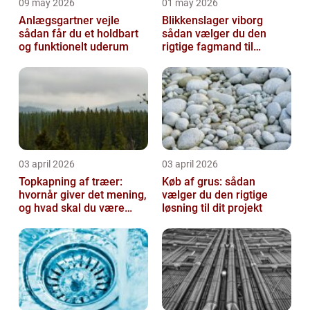
09 may 2026
01 may 2026
Anlægsgartner vejle
Blikkenslager viborg
sådan får du et holdbart
sådan vælger du den
og funktionelt uderum
rigtige fagmand til
opgaven
03 april 2026
03 april 2026
Topkapning af træer:
Køb af grus: sådan
hvornår giver det mening,
vælger du den rigtige
og hvad skal du være
løsning til dit projekt
opmærksom på?