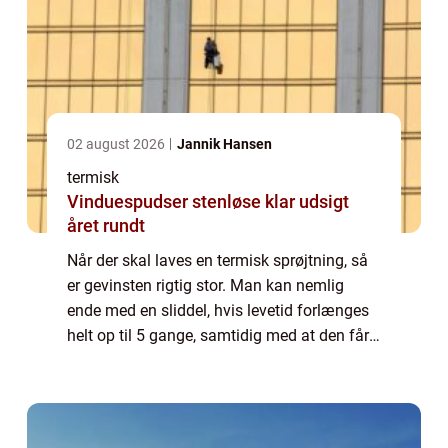
02 august 2026
Jannik Hansen
termisk
Vinduespudser stenløse klar udsigt
året rundt
Når der skal laves en termisk sprøjtning, så
er gevinsten rigtig stor. Man kan nemlig
ende med en sliddel, hvis levetid forlænges
helt op til 5 gange, samtidig med at den får
gode slideegenskaber. Spørgsmålet er
selvfølgelig bare, hvordan finder du f...