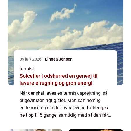
09 july 2026
Linnea Jensen
termisk
Solceller i odsherred en genvej til
lavere elregning og grøn energi
Når der skal laves en termisk sprøjtning, så
er gevinsten rigtig stor. Man kan nemlig
ende med en sliddel, hvis levetid forlænges
helt op til 5 gange, samtidig med at den får
gode slideegenskaber. Spørgsmålet er
selvfølgelig bare, hvordan finder du f...