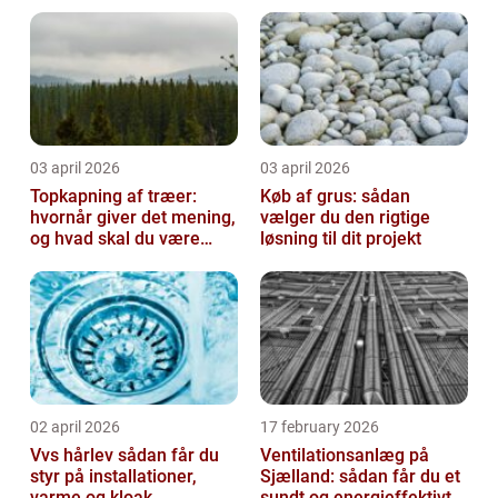
opgaven
03 april 2026
03 april 2026
Topkapning af træer:
Køb af grus: sådan
hvornår giver det mening,
vælger du den rigtige
og hvad skal du være
løsning til dit projekt
opmærksom på?
02 april 2026
17 february 2026
Vvs hårlev sådan får du
Ventilationsanlæg på
styr på installationer,
Sjælland: sådan får du et
varme og kloak
sundt og energieffektivt