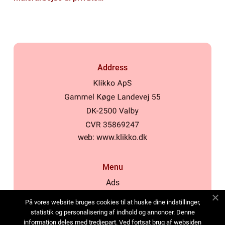
og virksomheder
Address
web:
www.klikko.dk
Menu
Ads
About Us
På vores website bruges cookies til at huske dine indstillinger,
Cookies
statistik og personalisering af indhold og annoncer. Denne
information deles med tredjepart. Ved fortsat brug af websiden
Contact