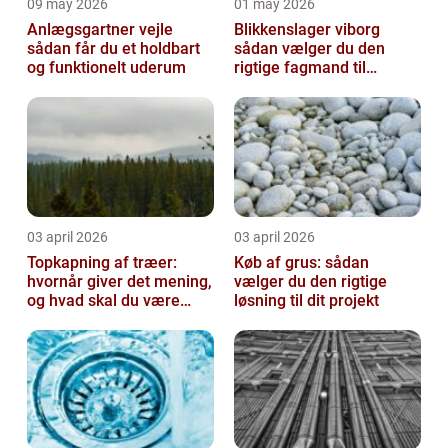
09 may 2026
01 may 2026
Anlægsgartner vejle
Blikkenslager viborg
sådan får du et holdbart
sådan vælger du den
og funktionelt uderum
rigtige fagmand til
opgaven
03 april 2026
03 april 2026
Topkapning af træer:
Køb af grus: sådan
hvornår giver det mening,
vælger du den rigtige
og hvad skal du være
løsning til dit projekt
opmærksom på?