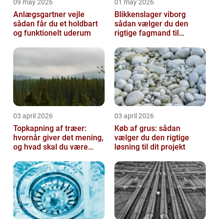
09 may 2026
01 may 2026
Anlægsgartner vejle
Blikkenslager viborg
sådan får du et holdbart
sådan vælger du den
og funktionelt uderum
rigtige fagmand til
opgaven
03 april 2026
03 april 2026
Topkapning af træer:
Køb af grus: sådan
hvornår giver det mening,
vælger du den rigtige
og hvad skal du være
løsning til dit projekt
opmærksom på?