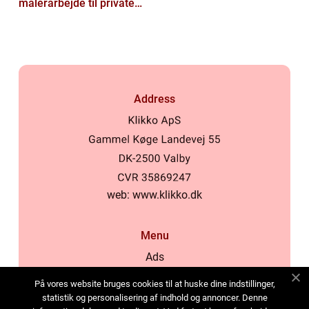
malerarbejde til private
og virksomheder
Address
web:
www.klikko.dk
Menu
Ads
About Us
På vores website bruges cookies til at huske dine indstillinger,
Cookies
statistik og personalisering af indhold og annoncer. Denne