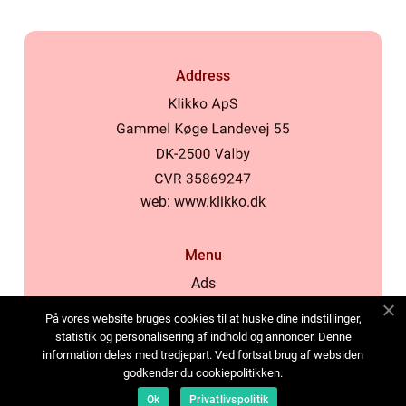
Address
web:
www.klikko.dk
Menu
Ads
About Us
På vores website bruges cookies til at huske dine indstillinger,
Cookies
statistik og personalisering af indhold og annoncer. Denne
information deles med tredjepart. Ved fortsat brug af websiden
Contact
godkender du cookiepolitikken.
Sitemap
Ok
Privatlivspolitik