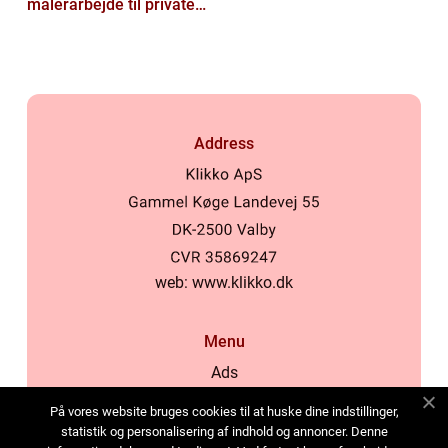
malerarbejde til private
og virksomheder
Address
web:
www.klikko.dk
Menu
Ads
About Us
På vores website bruges cookies til at huske dine indstillinger,
Cookies
statistik og personalisering af indhold og annoncer. Denne