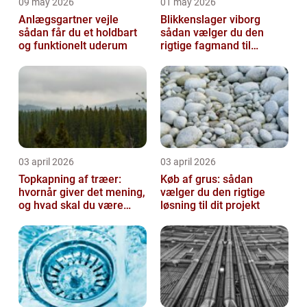
09 may 2026
01 may 2026
Anlægsgartner vejle
Blikkenslager viborg
sådan får du et holdbart
sådan vælger du den
og funktionelt uderum
rigtige fagmand til
opgaven
03 april 2026
03 april 2026
Topkapning af træer:
Køb af grus: sådan
hvornår giver det mening,
vælger du den rigtige
og hvad skal du være
løsning til dit projekt
opmærksom på?