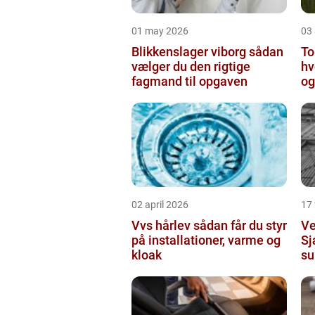
01 may 2026
03 
Blikkenslager viborg sådan
To
vælger du den rigtige
hv
fagmand til opgaven
og
o
02 april 2026
17
Vvs hårlev sådan får du styr
Ve
på installationer, varme og
Sj
kloak
su
in