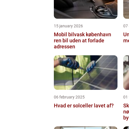
15 january 2026
07
Mobil bilvask københavn
Un
ren bil uden at forlade
me
adressen
06 february 2025
01
Hvad er solceller lavet af?
Sk
nø
by