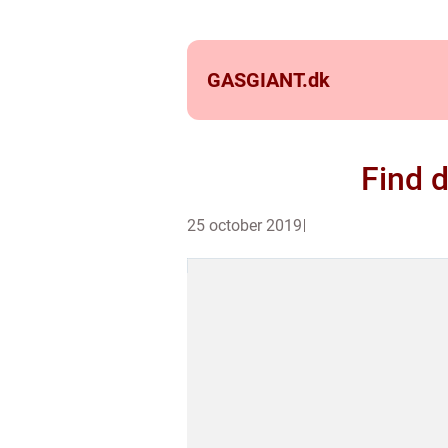
GASGIANT.
dk
Find d
25 october 2019