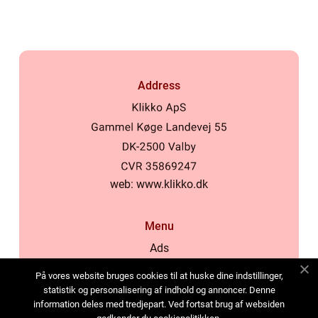
og virksomheder
Address
web:
www.klikko.dk
Menu
Ads
About Us
På vores website bruges cookies til at huske dine indstillinger,
Cookies
statistik og personalisering af indhold og annoncer. Denne
information deles med tredjepart. Ved fortsat brug af websiden
Contact