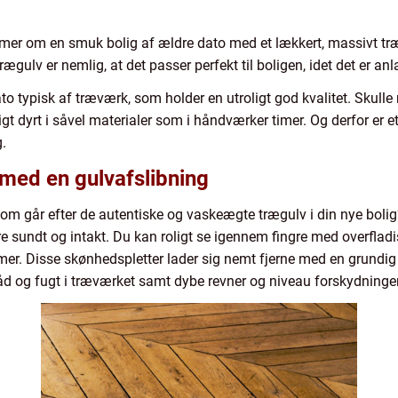
r om en smuk bolig af ældre dato med et lækkert, massivt træ
trægulv er nemlig, at det passer perfekt til boligen, idet det er 
o typisk af træværk, som holder en utroligt god kvalitet. Skulle
ligt dyrt i såvel materialer som i håndværker timer. Og derfor er e
g.
 med en gulvafslibning
som går efter de autentiske og vaskeægte trægulv i din nye bol
 sundt og intakt. Du kan roligt se igennem fingre med overfladisk
er. Disse skønhedspletter lader sig nemt fjerne med en grundig gu
d og fugt i træværket samt dybe revner og niveau forskydninger