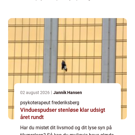
psykoterapeut er en fagperson som er
særligt uddannet til at yde terapeutisk hjælp
til ...
02 august 2026
Jannik Hansen
psykoterapeut frederiksberg
Vinduespudser stenløse klar udsigt
året rundt
Har du mistet dit livsmod og dit lyse syn på