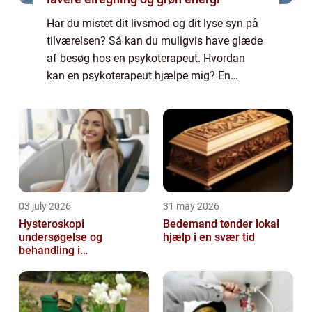
Har du mistet dit livsmod og dit lyse syn på
tilværelsen? Så kan du muligvis have glæde
af besøg hos en psykoterapeut. Hvordan
kan en psykoterapeut hjælpe mig? En
psykoterapeut er en fagperson som er
særligt uddannet til at yde terapeutisk hjælp
til ...
03 july 2026
31 may 2026
Hysteroskopi
Bedemand tønder lokal
undersøgelse og
hjælp i en svær tid
behandling i
livmoderhulen