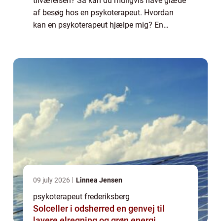
tilværelsen? Så kan du muligvis have glæde
af besøg hos en psykoterapeut. Hvordan
kan en psykoterapeut hjælpe mig? En
psykoterapeut er en fagperson som er
særligt uddannet til at yde terapeutisk hjælp
til ...
09 july 2026
Linnea Jensen
psykoterapeut frederiksberg
Solceller i odsherred en genvej til
lavere elregning og grøn energi