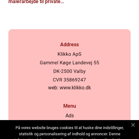
malerarbejde til private
og virksomheder
Address
web:
www.klikko.dk
Menu
Ads
About Us
På vores website bruges cookies til at huske dine indstillinger,
Cookies
statistik og personalisering af indhold og annoncer. Denne