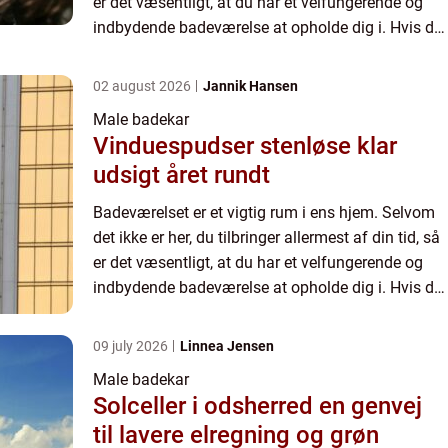
er det væsentligt, at du har et velfungerende og
indbydende badeværelse at opholde dig i. Hvis du
synes, at dit badeværelse trænger til en opgrad...
02 august 2026
Jannik Hansen
Male badekar
Vinduespudser stenløse klar
udsigt året rundt
Badeværelset er et vigtig rum i ens hjem. Selvom
det ikke er her, du tilbringer allermest af din tid, så
er det væsentligt, at du har et velfungerende og
indbydende badeværelse at opholde dig i. Hvis du
synes, at dit badeværelse trænger til en opgrad...
09 july 2026
Linnea Jensen
Male badekar
Solceller i odsherred en genvej
til lavere elregning og grøn