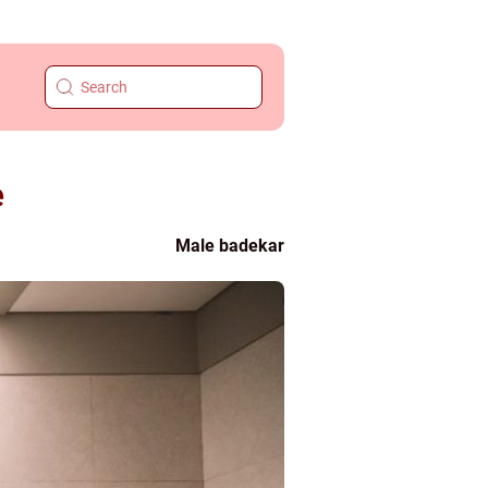
e
Male badekar