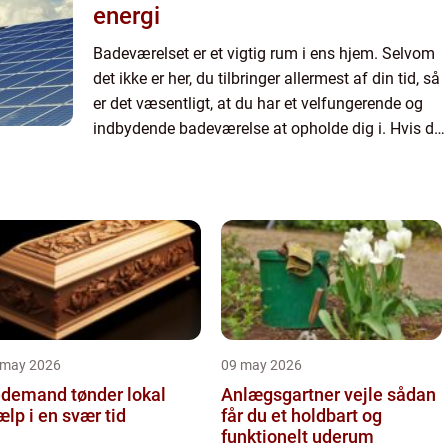
energi
Badeværelset er et vigtig rum i ens hjem. Selvom
det ikke er her, du tilbringer allermest af din tid, så
er det væsentligt, at du har et velfungerende og
indbydende badeværelse at opholde dig i. Hvis du
synes, at dit badeværelse trænger til en opgrad...
 may 2026
09 may 2026
demand tønder lokal
Anlægsgartner vejle sådan
ælp i en svær tid
får du et holdbart og
funktionelt uderum