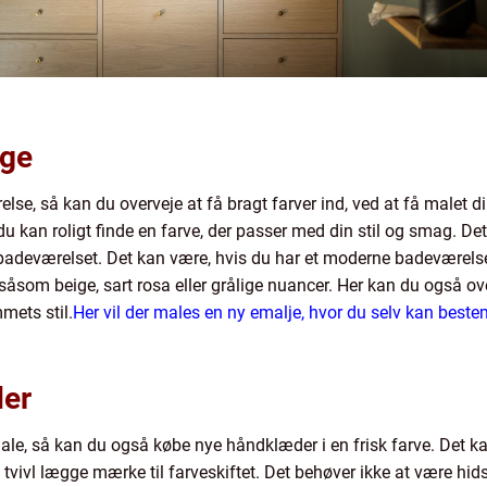
gge
lse, så kan du overveje at få bragt farver ind, ved at få malet d
u kan roligt finde en farve, der passer med din stil og smag. Det v
badeværelset. Det kan være, hvis du har et moderne badeværelse
, såsom beige, sart rosa eller grålige nuancer. Her kan du også o
mets stil.
Her vil der males en ny emalje, hvor du selv kan best
der
male, så kan du også købe nye håndklæder i en frisk farve. Det ka
tvivl lægge mærke til farveskiftet. Det behøver ikke at være hid