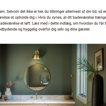
m. Selvom det ikke er her, du tilbringer allermest af din tid, så er
lse at opholde dig i. Hvis du synes, at dit badeværelse trænger 
badeværelse et løft. Læs med i dette indlæg, om hvordan du får br
ndbydende og hyggelig overfor dig selv og dine gæster.