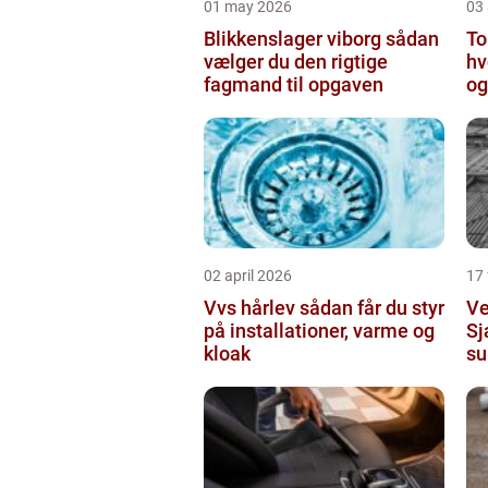
01 may 2026
03 
Blikkenslager viborg sådan
To
vælger du den rigtige
hv
fagmand til opgaven
og
o
02 april 2026
17
Vvs hårlev sådan får du styr
Ve
på installationer, varme og
Sj
kloak
su
in