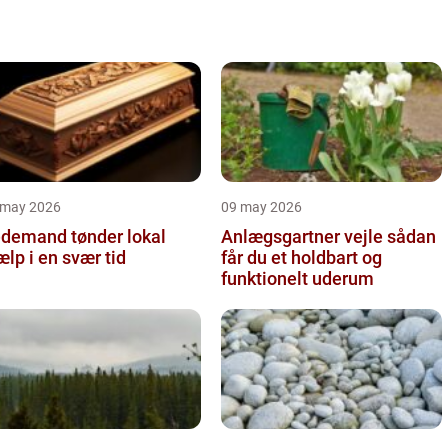
kan det v&ae...
 may 2026
09 may 2026
demand tønder lokal
Anlægsgartner vejle sådan
ælp i en svær tid
får du et holdbart og
funktionelt uderum