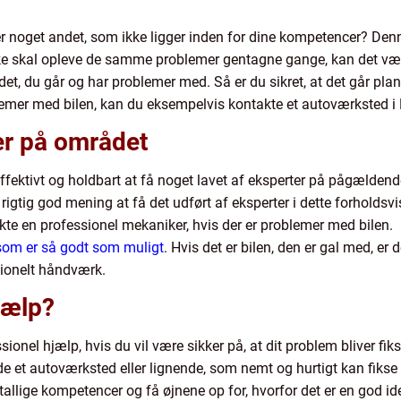
ler noget andet, som ikke ligger inden for dine kompetencer? De
kke skal opleve de samme problemer gentagne gange, kan det være
et, du går og har problemer med. Så er du sikret, at det går pla
lemer med bilen, kan du eksempelvis kontakte et autoværksted i 
er på området
e effektivt og holdbart at få noget lavet af eksperter på pågælde
 rigtig god mening at få det udført af eksperter i dette forhol
akte en professionel mekaniker, hvis der er problemer med bilen.
 som er så godt som muligt
. Hvis det er bilen, den er gal med, er 
sionelt håndværk.
jælp?
ssionel hjælp, hvis du vil være sikker på, at dit problem bliver f
inde et autoværksted eller lignende, som nemt og hurtigt kan fiks
 utallige kompetencer og få øjnene op for, hvorfor det er en god i