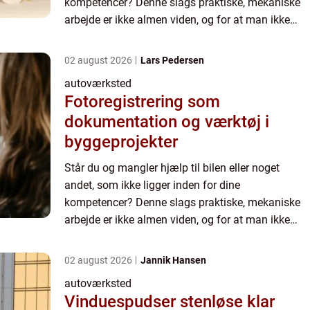
kompetencer? Denne slags praktiske, mekaniske
arbejde er ikke almen viden, og for at man ikke
skal opleve de samme problemer gentagne gange,
kan det v&ae...
02 august 2026
Lars Pedersen
autoværksted
Fotoregistrering som
dokumentation og værktøj i
byggeprojekter
Står du og mangler hjælp til bilen eller noget
andet, som ikke ligger inden for dine
kompetencer? Denne slags praktiske, mekaniske
arbejde er ikke almen viden, og for at man ikke
skal opleve de samme problemer gentagne gange,
kan det v&ae...
02 august 2026
Jannik Hansen
autoværksted
Vinduespudser stenløse klar