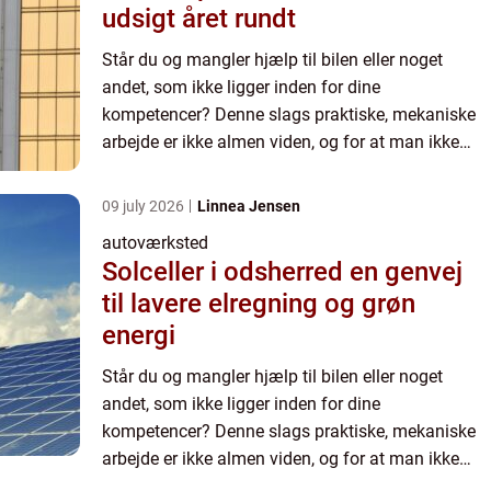
udsigt året rundt
Står du og mangler hjælp til bilen eller noget
andet, som ikke ligger inden for dine
kompetencer? Denne slags praktiske, mekaniske
arbejde er ikke almen viden, og for at man ikke
skal opleve de samme problemer gentagne gange,
kan det v&ae...
09 july 2026
Linnea Jensen
autoværksted
Solceller i odsherred en genvej
til lavere elregning og grøn
energi
Står du og mangler hjælp til bilen eller noget
andet, som ikke ligger inden for dine
kompetencer? Denne slags praktiske, mekaniske
arbejde er ikke almen viden, og for at man ikke
skal opleve de samme problemer gentagne gange,